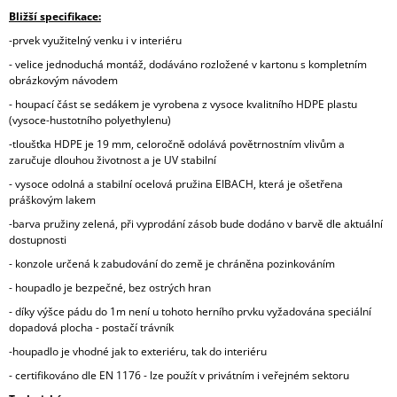
Bližší specifikace:
-prvek využitelný venku i v interiéru
- velice jednoduchá montáž, dodáváno rozložené v kartonu s kompletním
obrázkovým návodem
- houpací část se sedákem je vyrobena z vysoce kvalitního HDPE plastu
(vysoce-hustotního polyethylenu)
-tloušťka HDPE je 19 mm, celoročně odolává povětrnostním vlivům a
zaručuje dlouhou životnost a je UV stabilní
- vysoce odolná a stabilní ocelová pružina EIBACH, která je ošetřena
práškovým lakem
-
barva pružiny zelená, při vyprodání zásob bude dodáno v barvě dle aktuální
dostupnosti
- konzole určená k zabudování do země je chráněna pozinkováním
- houpadlo je bezpečné, bez ostrých hran
- díky výšce pádu do 1m není u tohoto herního prvku vyžadována speciální
dopadová plocha - postačí trávník
-houpadlo je vhodné jak to exteriéru, tak do interiéru
- certifikováno dle EN 1176 - lze použít v privátním i veřejném sektoru