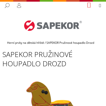
K
Přejít
NÁKUP
M
HLEDAT
na
KOŠÍK
O
PŘIHLÁŠENÍ
ZPĚT
ZPĚT
obsah
Š
Í
C
K
O
P
O
Domů
Herní prvky na dětská hřiště
/
SAPEKOR Pružinové houpadlo Drozd
T
SAPEKOR PRUŽINOVÉ
Ř
HOUPADLO DROZD
E
B
U
J
E
T
E
N