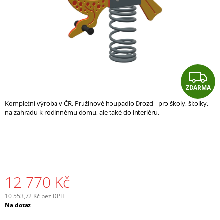
A
J
Í
T
?
Z
ZDARMA
D
Kompletní výroba v ČR. Pružinové houpadlo Drozd - pro školy, školky,
A
na zahradu k rodinnému domu, ale také do interiéru.
HLEDAT
R
D
A
O
P
12 770 Kč
O
R
10 553,72 Kč bez DPH
U
Měrná
Na dotaz
Č
cena:
U