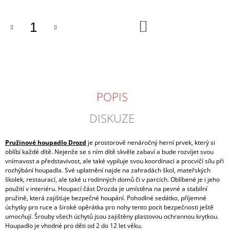
J
E
DO
M
KOŠÍKU
E
SAPEKOR
PRUŽINOVÉ
HOUPADLO
BANÁN
POPIS
9
295
DISKUZE
Kč
Pružinové houpadlo Drozd
je prostorově nenáročný herní prvek, který si
oblíbí každé dítě. Nejenže se s ním dítě skvěle zabaví a bude rozvíjet svou
vnímavost a představivost, ale také vypiluje svou koordinaci a procvičí sílu při
rozhýbání houpadla. Své uplatnění najde na zahradách škol, mateřských
školek, restaurací, ale také u rodinných domů či v parcích. Oblíbené je i jeho
použití v interiéru. Houpací část Drozda je umístěna na pevné a stabilní
pružině, která zajišťuje bezpečné houpání. Pohodlné sedátko, příjemné
úchytky pro ruce a široké opěrátka pro nohy tento pocit bezpečnosti ještě
umocňují. Šrouby všech úchytů jsou zajištěny plastovou ochrannou krytkou.
Houpadlo je vhodné pro děti od 2 do 12 let věku.