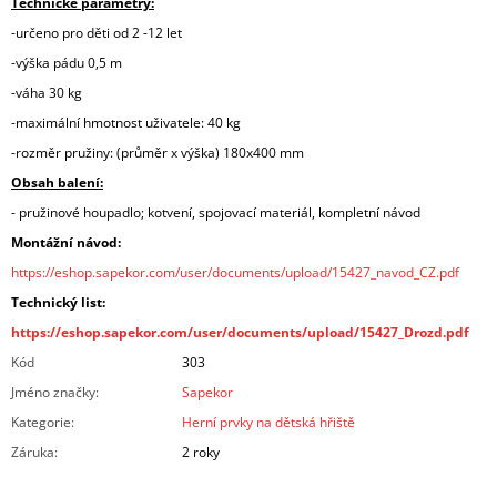
Technické parametry:
-určeno pro děti od 2 -12 let
-výška pádu 0,5 m
-váha 30 kg
-maximální hmotnost uživatele: 40 kg
-rozměr pružiny: (průměr x výška) 180x400 mm
Obsah balení:
- pružinové houpadlo; kotvení, spojovací materiál, kompletní návod
Montážní návod:
https://eshop.sapekor.com/user/documents/upload/15427_navod_CZ.pdf
Technický list:
https://eshop.sapekor.com/user/documents/upload/15427_Drozd.pdf
Kód
303
Jméno značky
:
Sapekor
Kategorie
:
Herní prvky na dětská hřiště
Záruka
:
2 roky