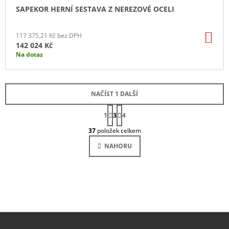
SAPEKOR HERNÍ SESTAVA Z NEREZOVÉ OCELI
DO
117 375,21 Kč bez DPH
KO
142 024 Kč
Na dotaz
NAČÍST 1 DALŠÍ
S
1
3
T
4
O
R
37
položek celkem
Á
V
N
L
NAHORU
K
Á
O
D
V
Á
A
N
C
Í
Í
P
R
V