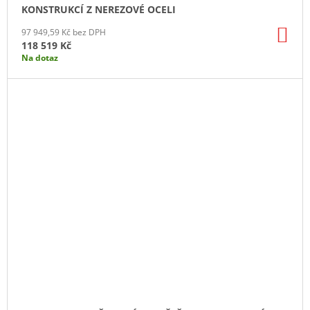
KONSTRUKCÍ Z NEREZOVÉ OCELI
DO
97 949,59 Kč bez DPH
KO
118 519 Kč
Na dotaz