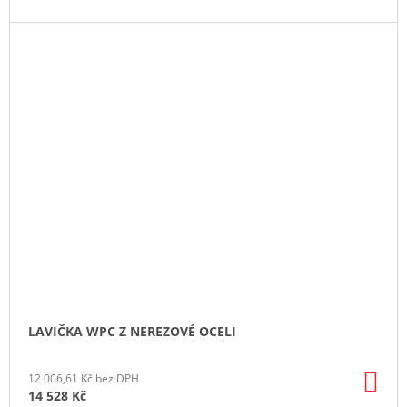
A
LAVIČKA WPC Z NEREZOVÉ OCELI
DO
12 006,61 Kč bez DPH
KO
14 528 Kč