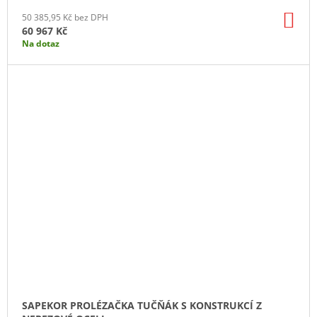
DO
50 385,95 Kč bez DPH
KO
60 967 Kč
Na dotaz
SAPEKOR PROLÉZAČKA TUČŇÁK S KONSTRUKCÍ Z