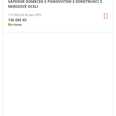
SAPEKOR DOMEČEK S PÍSKOVIŠTĚM S KONSTRUKCÍ Z
NEREZOVÉ OCELI
DO
112 968,60 Kč bez DPH
KO
136 692 Kč
Na dotaz