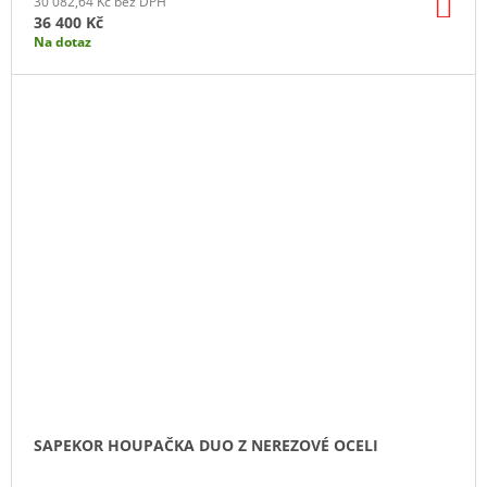
DO
30 082,64 Kč bez DPH
KO
36 400 Kč
Na dotaz
SAPEKOR HOUPAČKA DUO Z NEREZOVÉ OCELI