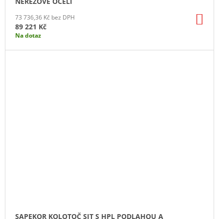
NEREZOVÉ OCELI
DO
73 736,36 Kč bez DPH
KO
89 221 Kč
Na dotaz
SAPEKOR KOLOTOČ SIT S HPL PODLAHOU A