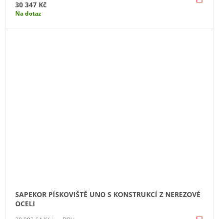
KO
30 347 Kč
Na dotaz
SAPEKOR PÍSKOVIŠTĚ UNO S KONSTRUKCÍ Z NEREZOVÉ
OCELI