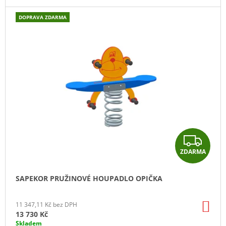
J
E
DOPRAVA ZDARMA
M
E
SAPEKOR
PRUŽINOVÉ
HOUPADLO
HAD
9
704
Kč
Z
ZDARMA
D
A
SAPEKOR PRUŽINOVÉ HOUPADLO OPIČKA
R
DO
11 347,11 Kč bez DPH
M
KO
13 730 Kč
Skladem