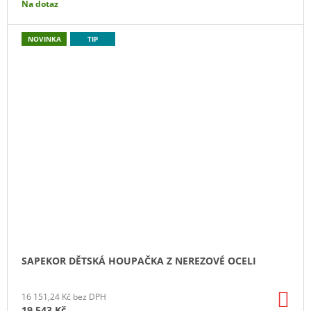
Na dotaz
NOVINKA
TIP
SAPEKOR DĚTSKÁ HOUPAČKA Z NEREZOVÉ OCELI
DO
16 151,24 Kč bez DPH
KO
19 543 Kč